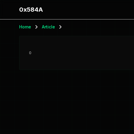
0x584A
Home
Article
0