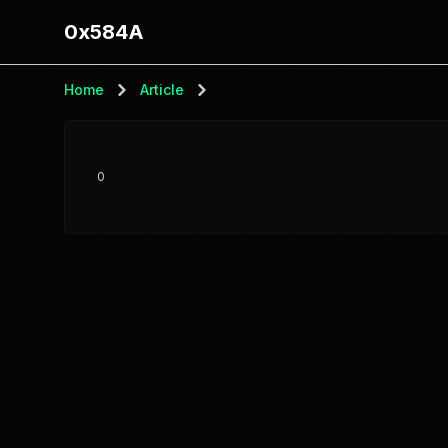
0x584A
Home
Article
0